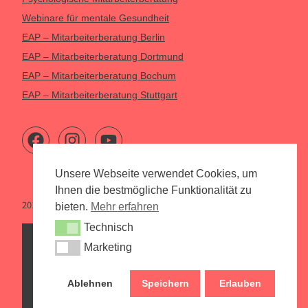
Webinare für mentale Gesundheit
EAP – Mitarbeiterberatung Berlin
EAP – Mitarbeiterberatung Dortmund
EAP – Mitarbeiterberatung Bochum
EAP – Mitarbeiterberatung Stuttgart
Unsere Webseite verwendet Cookies, um
Ihnen die bestmögliche Funktionalität zu
2015 – 2026 Psychologen Online
bieten.
Mehr erfahren
Technisch
Technisch
Marketing
Marketing
Psychologen Online
Psychologische Beratung per Webcam,
Ablehnen
Speichern
Erlauben
Telefon und vor Ort