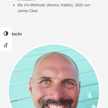
Die 1%-Methode (Atomic Habits), 2020 von
James Clear
Autor/in
UMSCHALTEN AUF HOHE KONTRASTE
SCHRIFT VERGRÖSSERN