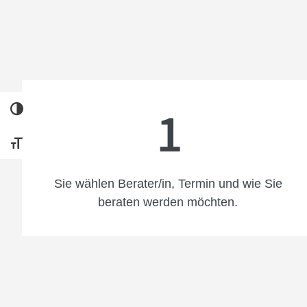
1
UMSCHALTEN AUF HOHE KONTRASTE
SCHRIFT VERGRÖSSERN
Sie wählen Berater/in, Termin und wie Sie
beraten werden möchten.