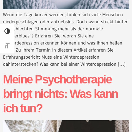
Wenn die Tage kürzer werden, fühlen sich viele Menschen
niedergeschlagen oder antriebslos. Doch wann steckt hinter
der schlechten Stimmung mehr als der normale
UMSCHALTEN AUF HOHE KONTRASTE
„Winterblues“? Erfahren Sie, woran Sie eine
Winterdepression erkennen können und was Ihnen helfen
SCHRIFT VERGRÖSSERN
kann. Zu Ihrem Termin In diesem Artikel erfahren Sie:
Erfahrungsbericht Muss eine Winterdepression
dahinterstecken? Was kann bei einer Winterdepression […]
Meine Psychotherapie
bringt nichts: Was kann
ich tun?