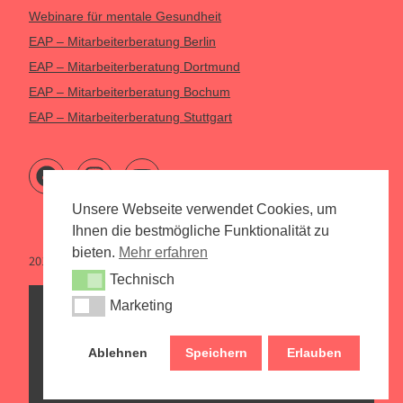
Webinare für mentale Gesundheit
EAP – Mitarbeiterberatung Berlin
EAP – Mitarbeiterberatung Dortmund
EAP – Mitarbeiterberatung Bochum
EAP – Mitarbeiterberatung Stuttgart
Unsere Webseite verwendet Cookies, um
Ihnen die bestmögliche Funktionalität zu
bieten.
Mehr erfahren
2015 – 2026 Psychologen Online
Technisch
Technisch
Marketing
Marketing
Psychologen Online
Psychologische Beratung per Webcam,
Ablehnen
Speichern
Erlauben
Telefon und vor Ort